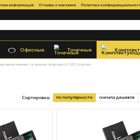
тная информация
Отзывы о магазине
Политика конфиденциальнос
Офисные
Точечные
Комплек
им включенням та зміною яскравості LED стрічки
по популярности
сначала дешевле
Сортировка: