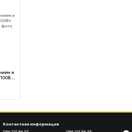
нием и
 100Вт
Контактная информация
096 115 86 55
096 115 86 55