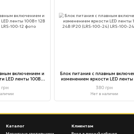
авным включением и
Блок питания с плавным включе
ти LED ленты 100Вт
изменением яркости LED ленты
LRS-100-12)
24В IP20 (LRS-100-24)
 грн
380 грн
наличии
Нет в наличии
Каталог
Клиентам
Магнитные светильники
Вход в личный кабинет