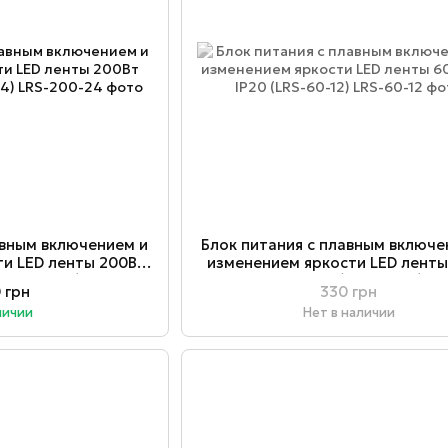
авным включением и
Блок питания с плавным включе
ти LED ленты 200Вт
изменением яркости LED ленты
LRS-200-24)
12В IP20 (LRS-60-12)
 грн
330 грн
личии
Нет в наличии