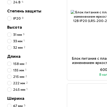
4
24 В
Степень защиты
8
IP20
Высота
5
31 мм
1
33 мм
2
32 мм
Длина
Блок питания с пл
изменением яркос
2
158 мм
12В IP20 (
600
1
135 мм
В на
2
215 мм
2
222 мм
1
245 мм
Ширина
3
67 мм