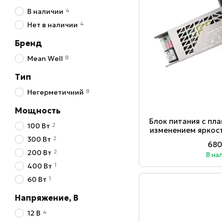
4
В наличии
4
Нет в наличии
Бренд
8
Mean Well
Тип
8
Негерметичний
Мощность
Блок питания с пл
2
100 Вт
изменением яркос
12В IP20 (
2
300 Вт
680
2
200 Вт
В на
1
400 Вт
1
60 Вт
Напряжение, В
4
12 В