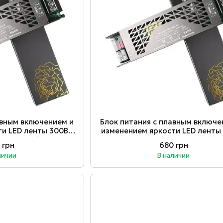
авным включением и
Блок питания с плавным включе
ти LED ленты 300Вт
изменением яркости LED ленты
LRS-300-12)
24В IP20 (LRS-300-24)
 грн
680 грн
личии
В наличии