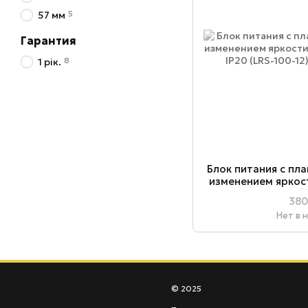
5
57 мм
Гарантия
8
1 рік.
Блок питания с пл
изменением яркос
12В IP20 (
380
Нет в 
© 2025