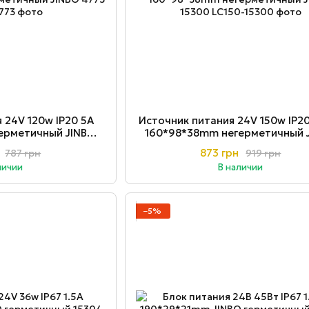
 24V 120w ІР20 5A
Источник питания 24V 150w ІР20
ерметичный JINBO
160*98*38mm негерметичный 
773
15300
873 грн
787 грн
919 грн
личии
В наличии
−5%