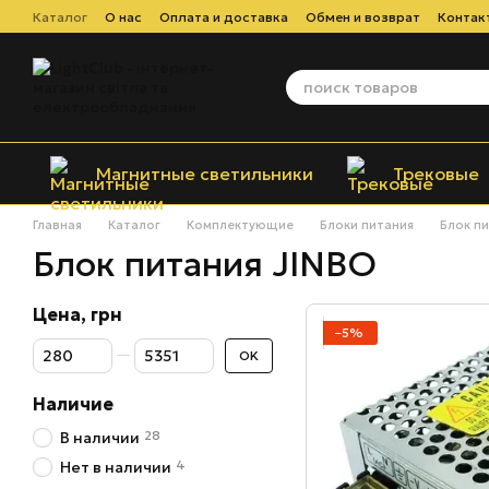
Перейти к основному контенту
Каталог
О нас
Оплата и доставка
Обмен и возврат
Контак
Магнитные светильники
Трековые
Главная
Каталог
Комплектующие
Блоки питания
Блок пи
Блок питания JINBO
Цена, грн
−5%
От Цена, грн
До Цена, грн
OK
Наличие
28
В наличии
4
Нет в наличии