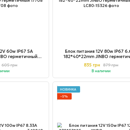
12V 60w ІР67 5A
Блок питания 12V 80w ІР67 6
NBO герметичный
182*40*22mm JINBO гермети
708
15326
835 грн
605 грн
879 грн
личии
В наличии
НОВИНКА
−5%