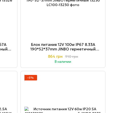
.67A
Блок питания 12V 100w ІР67 8.33A
чный
190*52*37mm JINBO герметичный
13230
864 грн
910 грн
В наличии
−5%