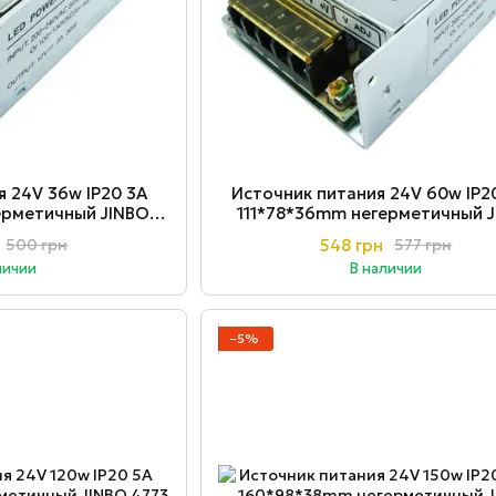
я 24V 36w ІР20 3A
Источник питания 24V 60w ІР20
ерметичный JINBO
111*78*36mm негерметичный 
731
9010
548 грн
500 грн
577 грн
личии
В наличии
−5%