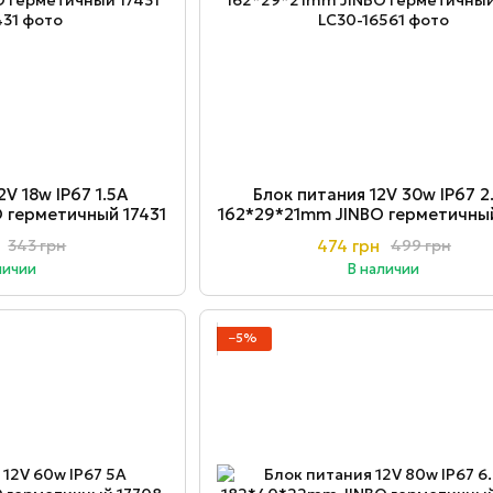
2V 18w ІР67 1.5A
Блок питания 12V 30w ІР67 2
 герметичный 17431
162*29*21mm JINBO герметичный
474 грн
343 грн
499 грн
личии
В наличии
−5%