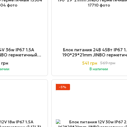
4V 36w ІР67 1.5A
Блок питания 24В 45Вт ІР67 1
NBO герметичный
190*29*21mm JINBO гермети
304
 грн
541 грн
569 грн
личии
В наличии
−5%