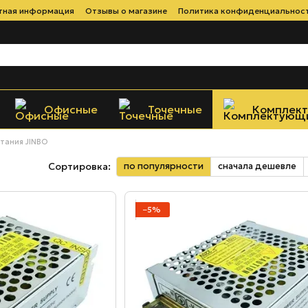
тная информация
Отзывы о магазине
Политика конфиденциальнос
Офисные
Точечные
Комплек
тания JINBO
по популярности
сначала дешевле
Сортировка:
−5%