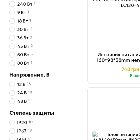
1
240 Вт
1
9 Вт
1
18 Вт
2
30 Вт
2
36 Вт
2
45 Вт
5
Источник питания
60 Вт
160*98*38mm нег
1
80 Вт
4
748 грн
Напряжение, В
В на
13
12 В
18
24 В
1
48 В
Степень защиты
10
IP20
18
IP67
4
IP33