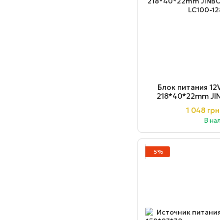
Блок питания 12
218*40*22mm JI
12
1 048 грн
В на
−5%