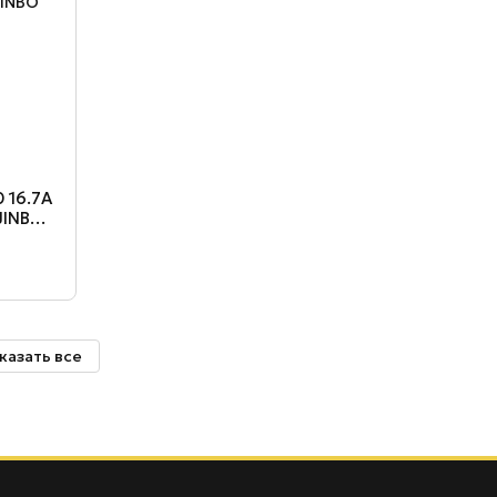
 16.7A
JINBO
казать все