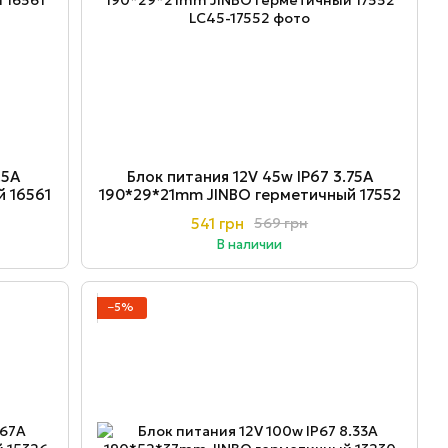
.5A
Блок питания 12V 45w ІР67 3.75A
 16561
190*29*21mm JINBO герметичный 17552
541 грн
569 грн
В наличии
−5%