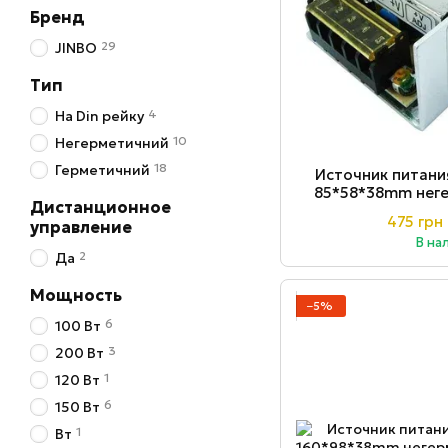
Бренд
29
JINBO
Тип
4
На Din рейку
10
Негерметичний
18
Герметичний
Источник питани
85*58*38mm нег
Дистанционное
10
475 грн
управление
В на
2
Да
Мощность
−5%
6
100 Вт
3
200 Вт
1
120 Вт
6
150 Вт
1
Вт