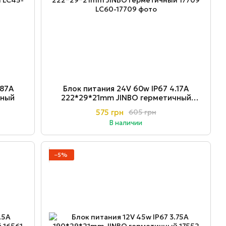
.87A
Блок питания 24V 60w ІР67 4.17A
чный
222*29*21mm JINBO герметичный
17709
575 грн
605 грн
В наличии
−5%