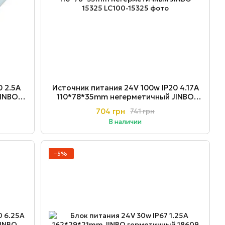
 2.5A
Источник питания 24V 100w ІР20 4.17A
JINBO
110*78*35mm негерметичный JINBO
15325
704 грн
741 грн
В наличии
−5%