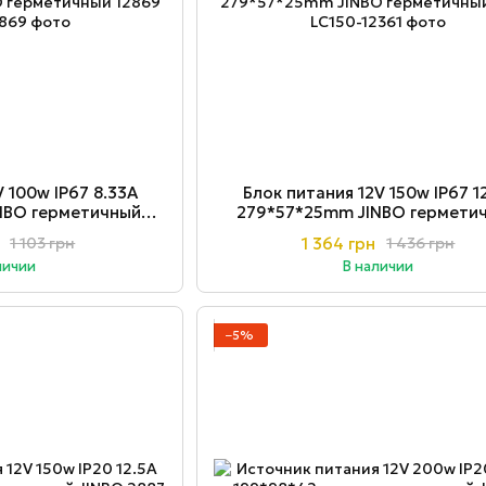
V 100w ІР67 8.33A
Блок питания 12V 150w ІР67 1
NBO герметичный
279*57*25mm JINBO гермети
869
12361
1 364 грн
1 103 грн
1 436 грн
личии
В наличии
−5%