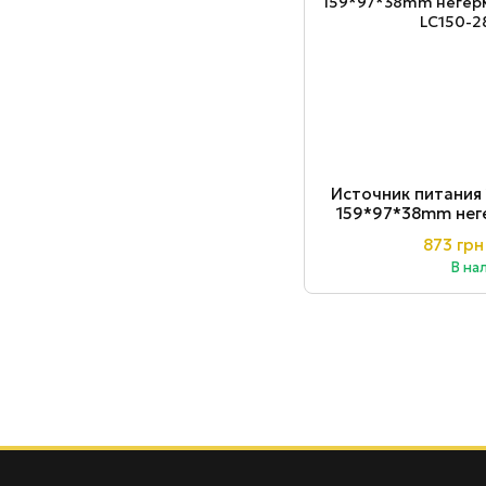
Источник питания 
159*97*38mm нег
2
873 грн
В на