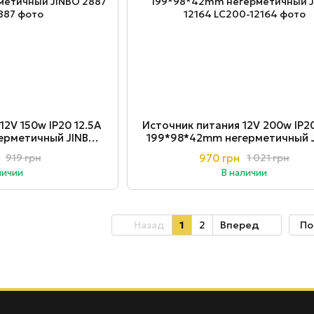
12V 150w ІР20 12.5A
Источник питания 12V 200w ІР20
ерметичный JINBO
199*98*42mm негерметичный 
887
12164
970 грн
919 грн
1 021 грн
личии
В наличии
Назад
1
2
Вперед
По