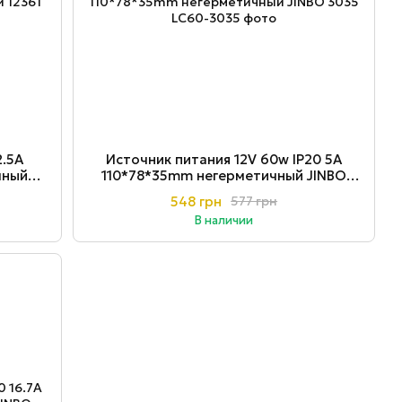
2.5A
Источник питания 12V 60w ІР20 5A
чный
110*78*35mm негерметичный JINBO
3035
548 грн
577 грн
В наличии