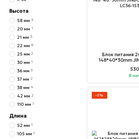
Высота
3
58 мм
1
20 мм
3
21 мм
8
22 мм
2
25 мм
Блок питания 2
148*40*30mm JI
1
30 мм
15
530
5
36 мм
В на
2
37 мм
4
38 мм
2
−5%
42 мм
1
110 мм
Длина
1
52 мм
1
105 мм