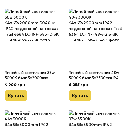
Линейный светильник 38w
Линейный светильник 48w
3000К 64х63х2000mm
3000К 64х63х2500mm IP42
5040lm IP42 подвесной на
подвесной на тросах Trail
4 900 грн
6 055 грн
тросах Trail 6364 LC-INF-
6364 LC-INF-48w-2.5-3К
38w-2-3К
Купить
Купить