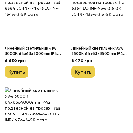
Линейный светильник 41w
Линейный светильник 93w
3000К 64х63х3000mm IP42
3500К 64х63х3500mm IP42
подвесной на тросах Trail
подвесной на тросах Trail
6 650 грн
8 470 грн
6364 LC-INF-41w-3
6364 LC-INF-93w-3.5-3К
Купить
Купить