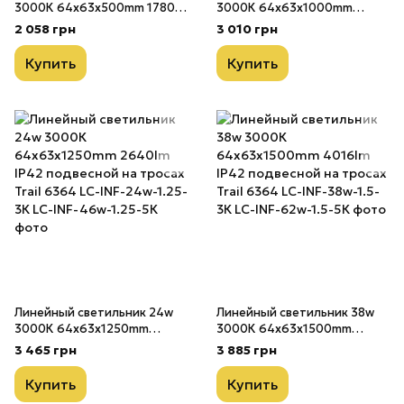
3000К 64х63х500mm 1780lm
3000К 64х63х1000mm
IP42 подвесной на тросах
1830lm IP42 подвесной на
2 058 грн
3 010 грн
Trail 6364 LC-INF-17w-3К
тросах Trail 6364 LC-INF-
16w-3К
Купить
Купить
Линейный светильник 24w
Линейный светильник 38w
3000К 64х63х1250mm
3000К 64х63х1500mm
2640lm IP42 подвесной на
4016lm IP42 подвесной на
3 465 грн
3 885 грн
тросах Trail 6364 LC-INF-
тросах Trail 6364 LC-INF-
24w-1.25-3К
38w-1.5-3К
Купить
Купить