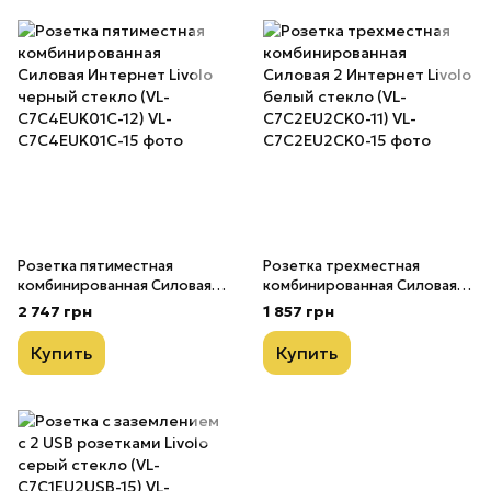
Розетка пятиместная
Розетка трехместная
комбинированная Силовая
комбинированная Силовая 2
Интернет Livolo черный
Интернет Livolo белый
2 747 грн
1 857 грн
стекло (VL-C7C4EUK01C-12)
стекло (VL-C7C2EU2CK0-11)
Купить
Купить