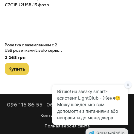
Розетка с заземлением с 2
USB розетками Livolo серый
стекло (VL-C7C1EU2USB-15)
2 268 грн
Купить
096 115 86 55
068 112 92 44
099 686 90 80
Контактная информация
Полная версия сайта