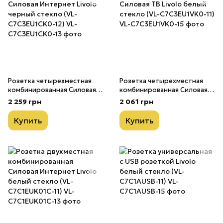
Розетка четырехместная
Розетка четырехместная
комбинированная Силовая
комбинированная Силовая
Интернет Livolo черный
ТВ Livolo белый стекло (VL-
2 259 грн
2 061 грн
стекло (VL-C7C3EU1CK0-12)
C7C3EU1VK0-11)
Купить
Купить