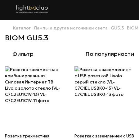
Каталог
Лампы и другие источники света
GU5.3
BIOM
BIOM GU5.3
Фильтр
По популярности
Розетка трехместная
Розетка с заземлением с USB