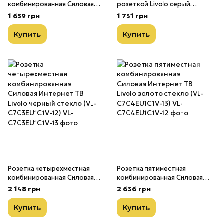
комбинированная Силовая
розеткой Livolo серый
Интернет ТВ Livolo золото
стекло (VL-C7C1EUUSBK0-15)
1 659 грн
1 731 грн
стекло (VL-C7C2EU1C1V-13)
Купить
Купить
Розетка четырехместная
Розетка пятиместная
комбинированная Силовая
комбинированная Силовая
Интернет ТВ Livolo черный
Интернет ТВ Livolo золото
2 148 грн
2 636 грн
стекло (VL-C7C3EU1C1V-12)
стекло (VL-C7C4EU1C1V-13)
Купить
Купить