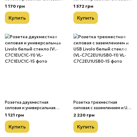
Интернет ТВ Livolo черный
ТВ Livolo белый стекло (VL-
1 170 грн
1 572 грн
стекло (VL-C7C1EU1V1C-12)
C7C2EU1VK0-11)
Купить
Купить
Розетка двухместная
Розетка трехместная
силовая и универсальная
силовая с заземлением и USB
Livolo белый стекло (VL-
Livolo белый стекло (VL-
1 121 грн
2 220 грн
C7C1EUC1C-11)
C7C2EU1USB0-11)
Купить
Купить