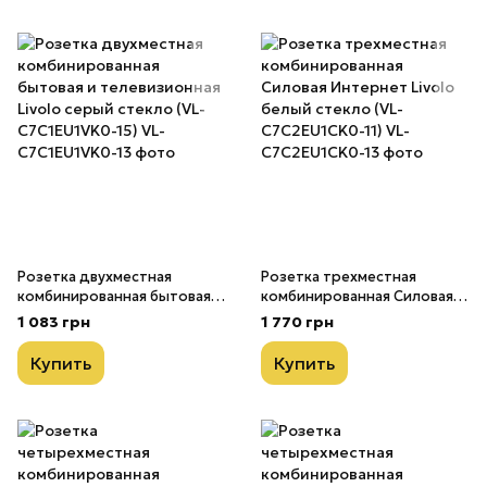
Розетка двухместная
Розетка трехместная
комбинированная бытовая и
комбинированная Силовая
телевизионная Livolo серый
Интернет Livolo белый
1 083 грн
1 770 грн
стекло (VL-C7C1EU1VK0-15)
стекло (VL-C7C2EU1CK0-11)
Купить
Купить