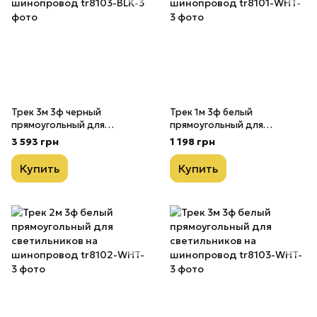
Трек 3м 3ф черный
Трек 1м 3ф белый
прямоугольный для
прямоугольный для
светильников на
светильников на
3 593 грн
1 198 грн
шинопровод
шинопровод
Купить
Купить