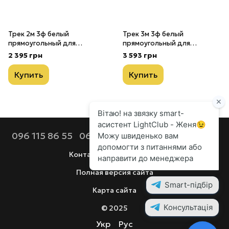
Трек 2м 3ф белый
Трек 3м 3ф белый
прямоугольный для
прямоугольный для
светильников на
светильников на
2 395 грн
3 593 грн
шинопровод
шинопровод
Купить
Купить
096 115 86 55
068 112 92 44
099 686 90 80
Контактная информация
Полная версия сайта
Карта сайта
© 2025
Укр
Рус