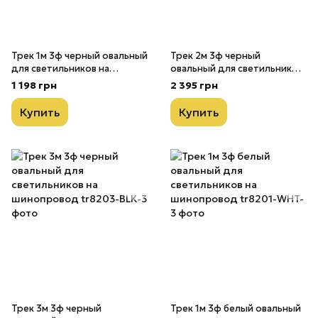
Трек 1м 3ф черный овальный
Трек 2м 3ф черный
для светильников на
овальный для светильников
шинопровод
на шинопровод
1 198 грн
2 395 грн
Купить
Купить
Трек 3м 3ф черный
Трек 1м 3ф белый овальный