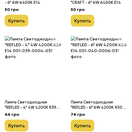
- 6" 6W 6400K E14
"CRAFT - 6" 6W 6400K E14
50 грн
50 грн
Купить
Купить
Лампа Светодиодная
Лампа Светодиодная
"REFLED - 4" 4W 4200К R39
"REFLED - 6" 6W 4200К R50
E14
E14
66 грн
76 грн
Купить
Купить