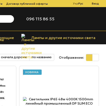
Укр
Рус
Вход
ти
Договор публичной оферты
096 115 86 55
тующие
Лампы и другие источники света
сначала дороже
по названию
Отображение:
НОВИНКА