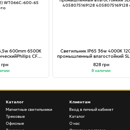
16,5w 600mm 6500К
Светильник ІР65 36w 4000К 1
ическийPhilips CFW
промышленный влагостойкий SL
401824282)
4058075169128
 грн
828 грн
личии
В наличии
Каталог
Клиентам
Магнитные светильники
Вход в личный кабинет
Трековые
Каталог
Офисные
О нас