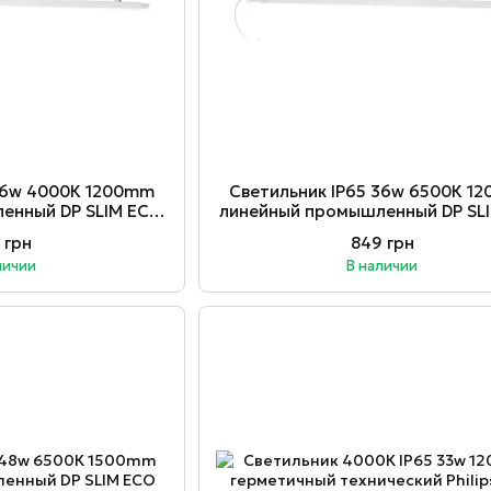
 36w 4000К 1200mm
Светильник ІР65 36w 6500К 1
енный DP SLIM ECO
линейный промышленный DP SL
058075601611
Ledvance 4058075601635
 грн
849 грн
личии
В наличии