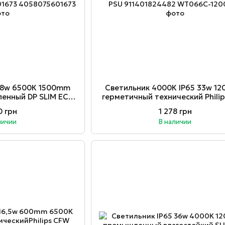
 48w 6500К 1500mm
Светильник 4000К ІР65 33w 1
енный DP SLIM ECO
герметичный технический Phili
058075601673
PSU 911401824482
0 грн
1 278 грн
личии
В наличии