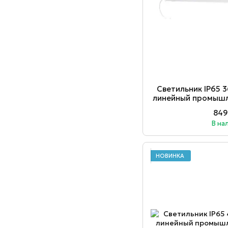
Светильник ІР65
линейный промышл
Ledvance 4
849
В на
НОВИНКА