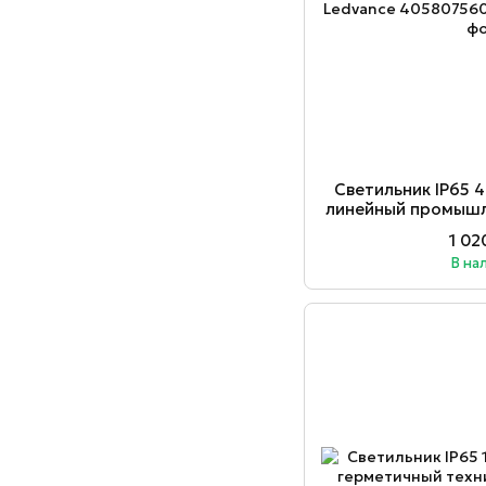
Светильник ІР65
линейный промышл
Ledvance 4
1 02
В на