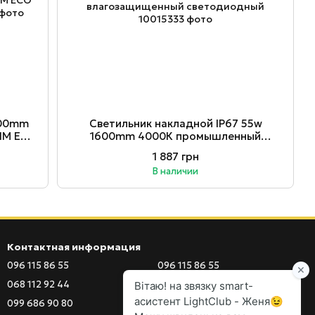
200mm
Светильник накладной ІР67 55w
IM ECO
1600mm 4000К промышленный
влагозащищенный светодиодный
1 887 грн
В наличии
Контактная информация
096 115 86 55
096 115 86 55
068 112 92 44
099 686 90 80
099 686 90 80
097 555 03 77