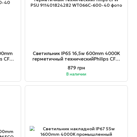
200mm
Светильник ІР65 16,5w 600mm 4000К
ps CFW
герметичный техническийPhilips CFW
PSU 911401824282
879 грн
В наличии