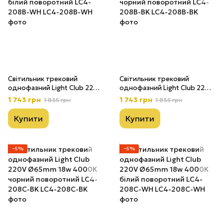
Світильник трековий
Світильник трековий
однофазний Light Club 220V
однофазний Light Club 220V
Ø55mm 12w 4000К білий
Ø55mm 12w 4000К чорний
1 743 грн
1 743 грн
1 835 грн
1 835 грн
поворотний LС4-208B-WH
поворотний LС4-208B-BK
Купити
Купити
−5%
−5%