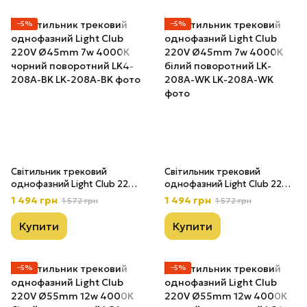
−5%
−5%
Світильник трековий
Світильник трековий
однофазний Light Club 220V
однофазний Light Club 220V
Ø45mm 7w 4000К чорний
Ø45mm 7w 4000К білий
1 494 грн
1 494 грн
1 572 грн
1 572 грн
поворотний LK4-208А-BK
поворотний LK-208А-WK
Купити
Купити
−5%
−5%