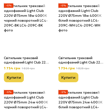
−5%
−5%
Світильник трековий
Світильник трековий
однофазний Light Club 220V
однофазний Light Club 220V
Ø75mm 18w 4000К чорний
Ø75mm 18w 4000К білий
1 734 грн
1 734 грн
1 826 грн
1 826 грн
поворотний LС4-209С-BK
поворотний LС4-209С-WH
Купити
Купити
−5%
−5%