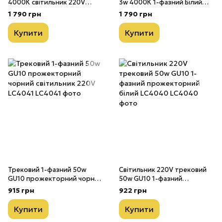
4000К світильник 220V
3w 4000К 1-фазний Білий
чорний LC4142
LC4141
1 790 грн
1 790 грн
Купити
Купити
Трековий 1-фазний 50w
Світильник 220V трековий
GU10 прожекторний чорний
50w GU10 1-фазний
світильник 220V LC4041
прожекторний білий
915 грн
922 грн
LC4040
Купити
Купити