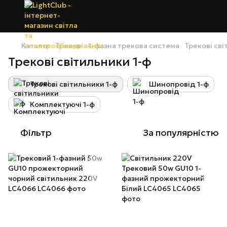
Каталог
Трекові
1-фазна трекова система
Трекові сві
Трекові світильники 1-ф
Трекові світильники 1-ф
Шинопровід 1-ф
Комплектуючі 1-ф
Фільтр
За популярністю