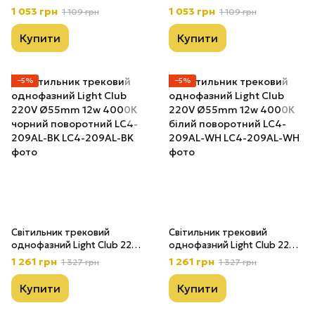
Ø55mm 12w 4000K чорний
Ø55mm 12w 4000K білий
1 053 грн
1 053 грн
1 109 грн
1 109 грн
поворотний LC4-209А-BK
поворотний LC4-209А-WH
Купити
Купити
−5%
−5%
Світильник трековий
Світильник трековий
однофазний Light Club 220V
однофазний Light Club 220V
Ø55mm 12w 4000К чорний
Ø55mm 12w 4000К білий
1 261 грн
1 261 грн
1 327 грн
1 327 грн
поворотний LС4-209АL-BK
поворотний LС4-209АL-WH
Купити
Купити