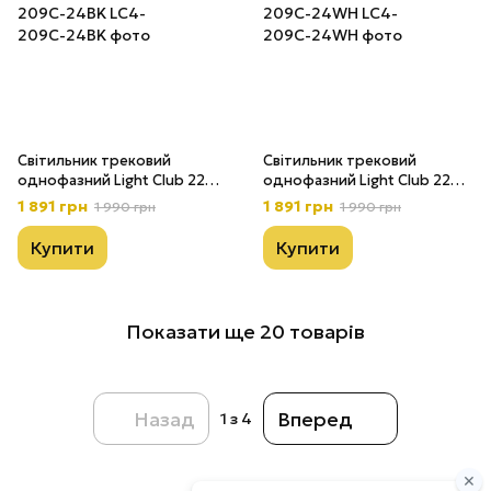
Світильник трековий
Світильник трековий
однофазний Light Club 220V
однофазний Light Club 220V
Ø75mm 24w 4000К чорний
Ø75mm 24w 4000К білий
1 891 грн
1 891 грн
1 990 грн
1 990 грн
поворотний LС4-209С-24BK
поворотний LС4-
209С-24WH
Купити
Купити
Показати ще 20 товарів
Назад
Вперед
1
з 4