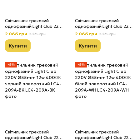
Світильник трековий
Світильник трековий
однофазний Light Club 220V
однофазний Light Club 220V
Ø65mm 18w 4000К чорний
Ø65mm 18w 4000К білий
2 066 грн
2 066 грн
2 175 грн
2 175 грн
поворотний LС4-208С-BK
поворотний LС4-208С-WH
Купити
Купити
−5%
−5%
Світильник трековий
Світильник трековий
однофазний Light Club 220V
однофазний Light Club 220V