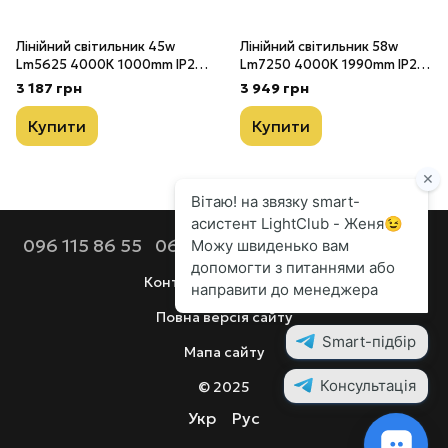
Лінійний світильник 45w
Лінійний світильник 58w
Lm5625 4000К 1000mm IP20
Lm7250 4000К 1990mm IP20
підвісний + Трос 1,5 м і
підвісний + Трос 1,5 м і
3 187 грн
3 949 грн
стельове кріплення VECTOR
стельове кріплення VECTOR
100
B
Купити
Купити
096 115 86 55
068 112 92 44
099 686 90 80
Контактна інформація
Повна версія сайту
Мапа сайту
© 2025
Укр
Рус