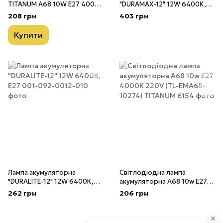
TITANUM A68 10W E27 4000K
"DURAMAX-12" 12W 6400К,
220V
E27
208 грн
403 грн
Купити
Лампа акумуляторна
Світлодіодна лампа
"DURALITE-12" 12W 6400К,
акумуляторна А68 10w E27
E27
4000K 220V (TL-EMA68-
262 грн
206 грн
10274) TITANUM