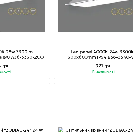
00К 28w 3300lm
Led panel 4000K 24w 3300
RI90 А36-3330-2CO
300х600mm IP54 B36-3340-
4 грн
921 грн
вності
В наявності