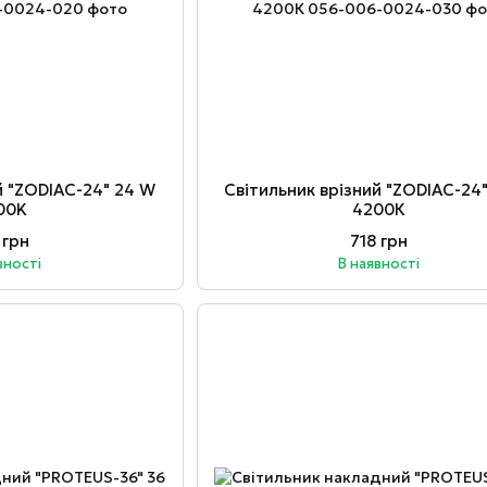
й "ZODIAC-24" 24 W
Світильник врізний "ZODIAC-24
00K
4200К
 грн
718 грн
вності
В наявності