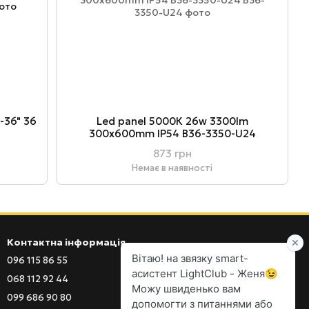
-36" 36
Led panel 5000К 26w 3300lm
300х600mm IP54 В36-3350-U24
873 грн
Немає в наявності
Контактна інформація
096 115 86 55
096 115 86 55
068 112 92 44
099 686 90 80
099 686 90 80
097 555 03 77