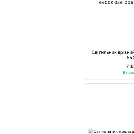
Світильник врізни
64
718
В ная