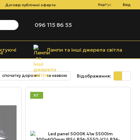
Укр
Рус
Вхід
і
Договір публічної оферти
096 115 86 55
ктуючі
Лампи та інші джерела світла
спочатку дорожчі
за назвою
Відображення:
ХІТ