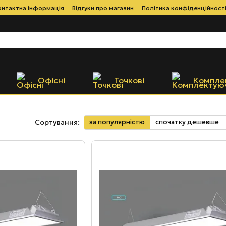
онтактна інформація
Відгуки про магазин
Політика конфіденційност
Офісні
Точкові
Компле
за популярністю
спочатку дешевше
Сортування: