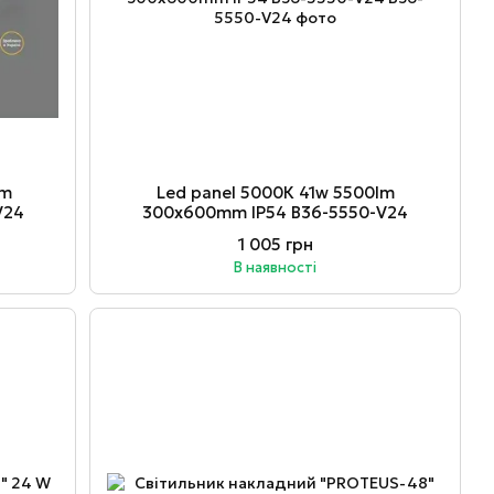
lm
Led panel 5000К 41w 5500lm
V24
300х600mm IP54 В36-5550-V24
1 005 грн
В наявності