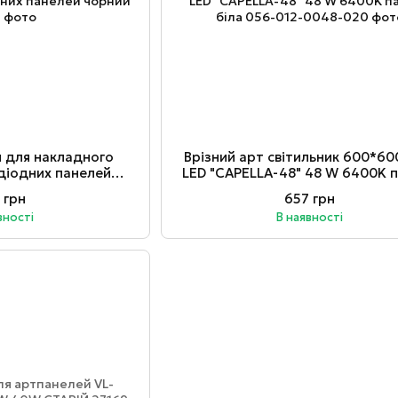
я для накладного
Врізний арт світильник 600*6
діодних панелей
LED "CAPELLA-48" 48 W 6400K 
рний
біла
 грн
657 грн
вності
В наявності