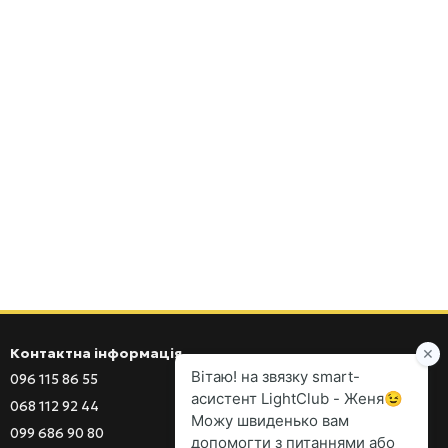
Контактна інформація
096 115 86 55
096 115 86 55
068 112 92 44
099 686 90 80
099 686 90 80
097 555 03 77