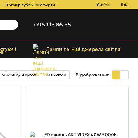
Укр
Рус
Вхід
і
Договір публічної оферти
096 115 86 55
ктуючі
Лампи та інші джерела світла
спочатку дорожчі
за назвою
Відображення: