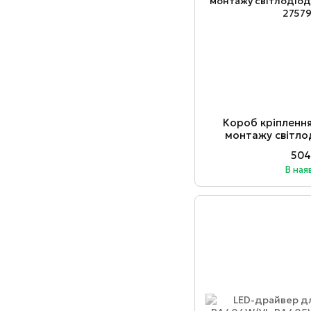
Короб кріпленн
монтажу світло
чо
504
В ная