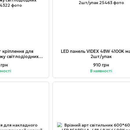
т крiплення для
LED панель VIDEX 48W 4100K м
ажу світлодіодних
2шт/упак
елей
 грн
910 грн
вності
В наявності