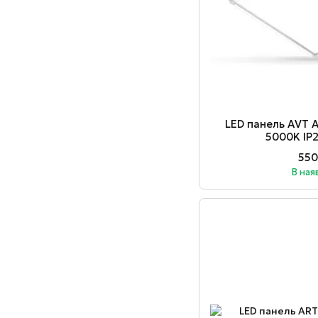
LED панель AVT
5000K IP
550
В ная