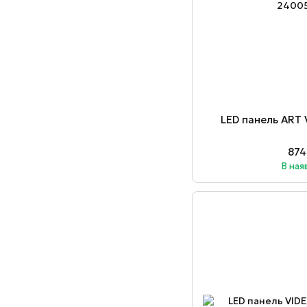
LED панель ART
874
В ная