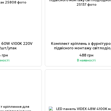
X 60W 4100K 220V
Комплект кріплень з фурнітур
2шт/упак
підвісного монтажу світлодіо
панелі
4 грн
488 грн
вності
В наявності