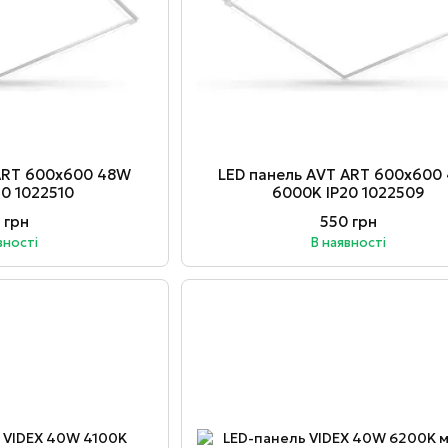
 ART 600х600 48W
LED панель AVT ART 600х600
20 1022510
6000K IP20 1022509
 грн
550 грн
вності
В наявності