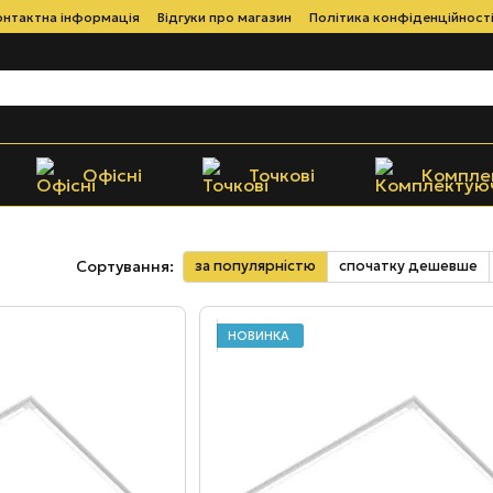
онтактна інформація
Відгуки про магазин
Політика конфіденційност
Офісні
Точкові
Компле
за популярністю
спочатку дешевше
Сортування:
НОВИНКА