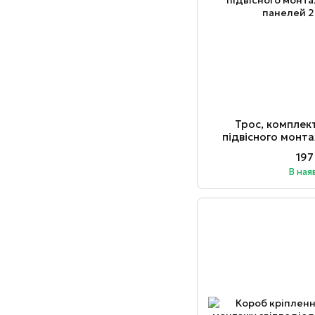
Трос, комплек
підвісного монт
пан
197
В ная