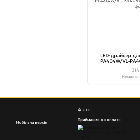
LED-драйвер дл
PA404W/VL-PA4
214
Немає в 
© 2025
Приймаємо до оплати
Мобільна версія