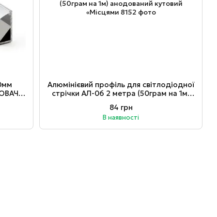
0мм
Алюмінієвий профіль для світлодіодної
ІЮВАЧ
стрічки АЛ-06 2 метра (50грам на 1м)
анодований кутовий «Місцями
84 грн
В наявності