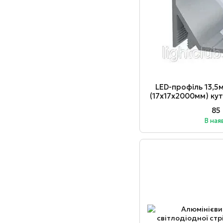
LED-профіль 13,5
(17х17х2000мм) ку
розсіюва
85
В ная