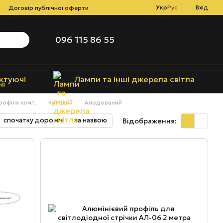
Укр
Рус
Вхід
і
Договір публічної оферти
096 115 86 55
ктуючі
Лампи та інші джерела світла
рофіля комп.
Кутовий
Анодований
спочатку дорожчі
за назвою
Відображення: