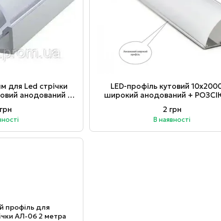
мм для Led стрічки
LED-профіль кутовий 10х200
товий анодований +
широкий анодований + РОЗС
ч LC-20-a
напівматовий LC9-a
 грн
2 грн
вності
В наявності