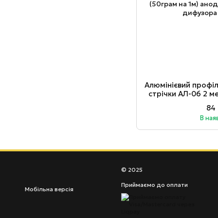
Алюмінієвий профіл
стрічки АЛ-06 2 м
анодований куто
84
В ная
© 2025
Приймаємо до оплати
Мобільна версія