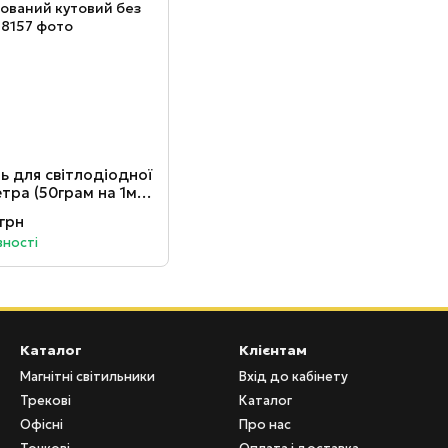
ь для світлодіодної
етра (50грам на 1м)
вий без дифузора
 грн
вності
Каталог
Клієнтам
Магнітні світильники
Вхід до кабінету
Трекові
Каталог
Офісні
Про нас