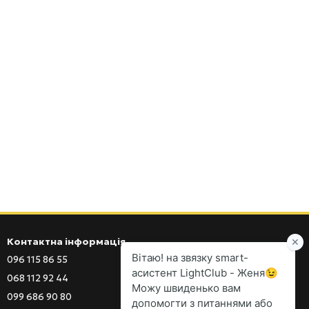
Контактна інформація
096 115 86 55
096 115 86 55
068 112 92 44
099 686 90 80
099 686 90 80
097 555 03 77