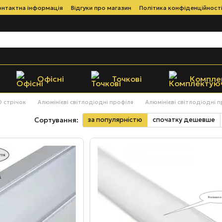
онтактна інформація
Відгуки про магазин
Політика конфіденційност
Офісні
Точкові
Компле
D стрічок
Алюмінієві світлодіодні профіля
Алюмінієві світлодіодні п
за популярністю
спочатку дешевше
Сортування: