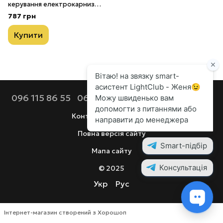
керування електрокарнизом
Xiaomi (DC2700)
787 грн
Купити
096 115 86 55
068 112 92 44
099 686 90 80
Контактна інформація
Повна версія сайту
Мапа сайту
© 2025
Укр
Рус
Інтернет-магазин створений з Хорошоп